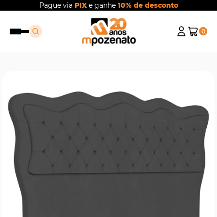
Pague via
PIX
e ganhe
10% de desconto
0