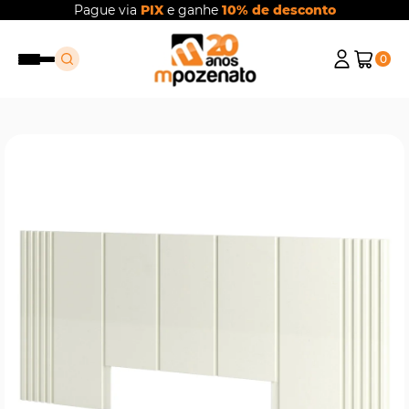
Pague via
PIX
e ganhe
10% de desconto
0