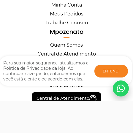
Minha Conta
Meus Pedidos
Trabalhe Conosco
Mpozenato
Quem Somos
Central de Atendimento
Horários
Para sua maior segurança, atualizamos a
Política de Privacidade
da loja. Ao
ENTENDI
continuar navegando, entendemos que
você está ciente e de acordo com elas.
Segunda à Sexta
8h00 às 17h30
Central de Atendimento
Formas de pagamento