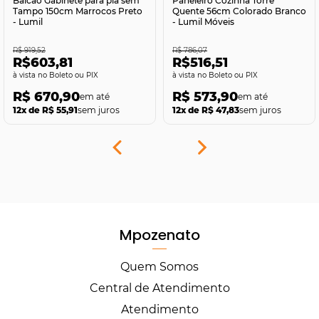
Balcão Gabinete para pia sem
Paneleiro Cozinha Torre
Tampo 150cm Marrocos Preto
Quente 56cm Colorado Branco
- Lumil
- Lumil Móveis
R$ 919,52
R$ 786,07
R$603,81
R$516,51
no Boleto ou PIX
no Boleto ou PIX
R$ 670,90
R$ 573,90
12x de R$ 55,91
sem juros
12x de R$ 47,83
sem juros
Mpozenato
Quem Somos
Central de Atendimento
Atendimento