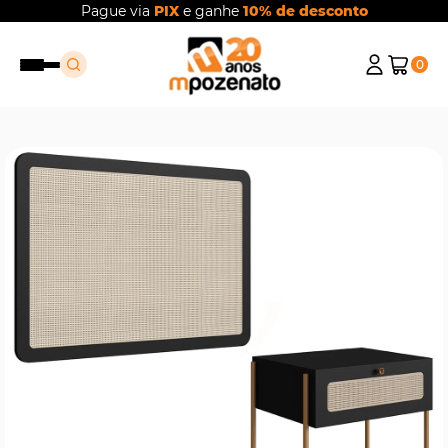
Pague via
PIX
e ganhe
10% de desconto
0