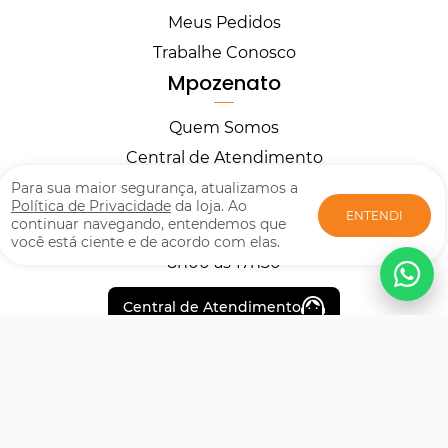
Meus Pedidos
Trabalhe Conosco
Mpozenato
Quem Somos
Central de Atendimento
Horários
Para sua maior segurança, atualizamos a
Política de Privacidade
da loja. Ao
ENTENDI
continuar navegando, entendemos que
você está ciente e de acordo com elas.
Segunda à Sexta
8h00 às 17h30
Central de Atendimento
Formas de pagamento