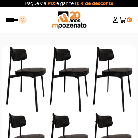
Pague via
PIX
e ganhe
10% de desconto
0