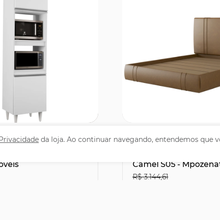
omprar
Comprar
 Privacidade
da loja. Ao continuar navegando, entendemos que v
 Cozinha Torre
Cama Queen Flutuan
6cm Colorado Branco
Cabeceira 160cm Lyra 
óveis
Camel S05 - Mpozena
R$ 3.144,61
1
R$2.066,31
29% OFF
leto ou PIX
no Boleto ou PIX
,90
R$ 2.295,90