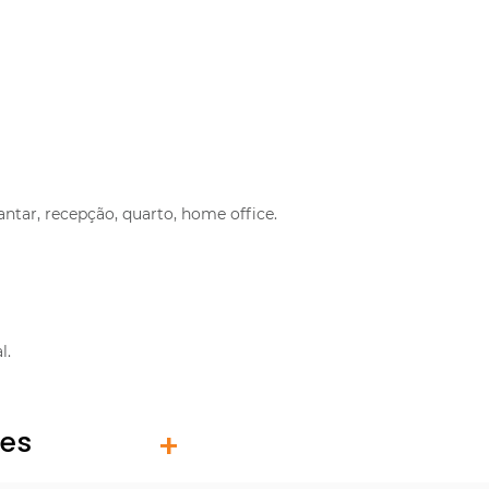
ntar, recepção, quarto, home office.
l.
tes