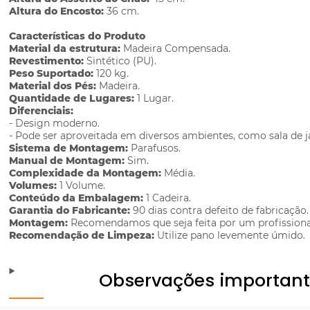
Altura do Encosto:
36 cm.
Características do Produto
Material da estrutura:
Madeira Compensada.
Revestimento:
Sintético (PU).
Peso Suportado:
120 kg.
Material dos Pés:
Madeira.
Quantidade de Lugares:
1 Lugar.
Diferenciais:
- Design moderno.
- Pode ser aproveitada em diversos ambientes, como sala de ja
Sistema de Montagem:
Parafusos.
Manual de Montagem:
Sim.
Complexidade da Montagem:
Média.
Volumes:
1 Volume.
Conteúdo da Embalagem:
1 Cadeira.
Garantia do Fabricante:
90 dias contra defeito de fabricação.
Montagem:
Recomendamos que seja feita por um profissiona
Recomendação de Limpeza:
Utilize pano levemente úmido.
Observações importan