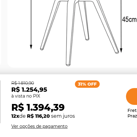
R$ 1.810,90
31% OFF
R$ 1.254,95
R$ 1.394,39
12x
de
R$ 116,20
sem juros
Ver opções de pagamento