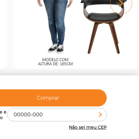
Comprar
Não sei meu CEP