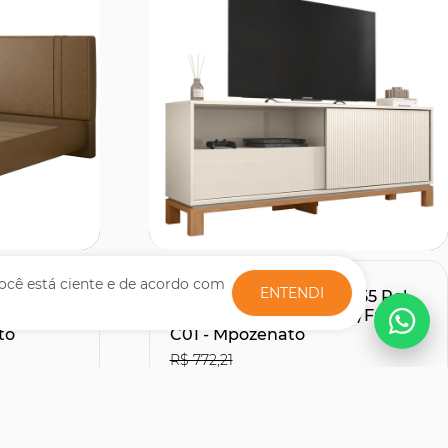
Comprar
ocê está ciente e de acordo com
ENTENDI
te Com
Rack Bancada Para TV 55 Pol
Sintético
150cm Lucca Off White/Freijó
to
C01 - Mpozenato
R$ 772,21
R$507,51
27% OFF
30% OFF
no Boleto ou PIX
R$ 563,90