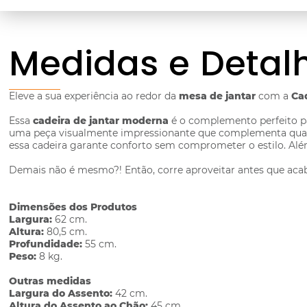
Medidas e Detal
Eleve a sua experiência ao redor da
mesa de jantar
com a
Ca
Essa
cadeira de jantar moderna
é o complemento perfeito par
uma peça visualmente impressionante que complementa qualque
essa cadeira garante conforto sem comprometer o estilo. Além
Demais não é mesmo?! Então, corre aproveitar antes que aca
Dimensões dos Produtos
Largura:
62 cm.
Altura:
80,5 cm.
Profundidade:
55 cm.
Peso:
8 kg.
Outras medidas
Largura do Assento:
42 cm.
Altura do Assento ao Chão:
45 cm.