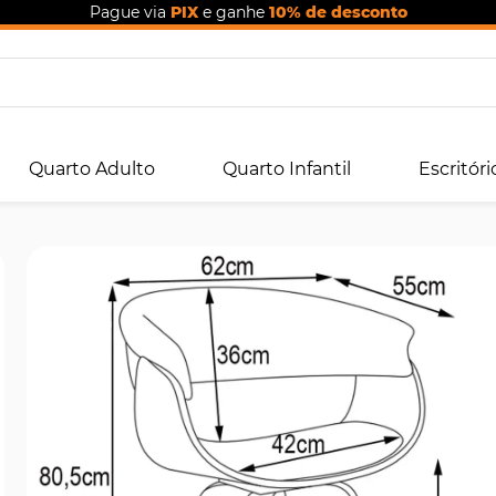
Pague via
PIX
e ganhe
10% de desconto
Quarto Adulto
Quarto Infantil
Escritóri