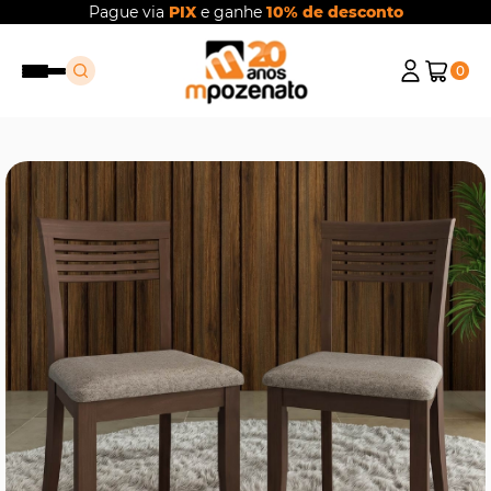
Pague via
PIX
e ganhe
10% de desconto
0