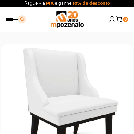
Pague via
PIX
e ganhe
10% de desconto
0