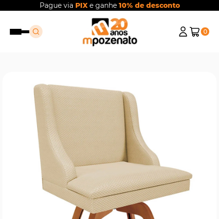
Pague via
PIX
e ganhe
10% de desconto
0