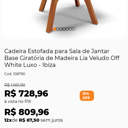
Cadeira Estofada para Sala de Jantar
Base Giratória de Madeira Lia Veludo Off
White Luxo - Ibiza
108790
R$ 1.051,90
R$ 728,96
31%
OFF
R$ 809,96
12x
de
R$ 67,50
sem juros