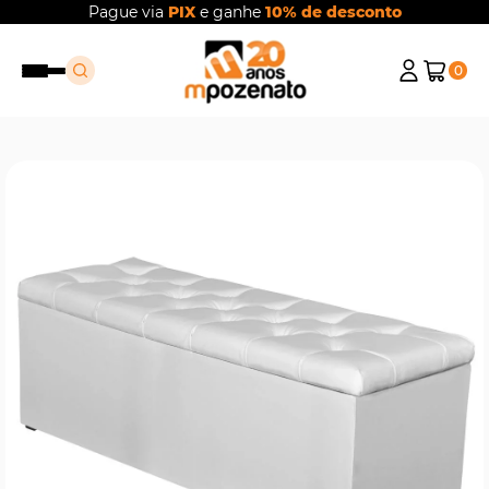
Pague via
PIX
e ganhe
10% de desconto
0