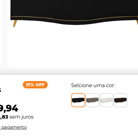
31% OFF
Selcione uma cor
5
9,94
,83
sem juros
e pagamento