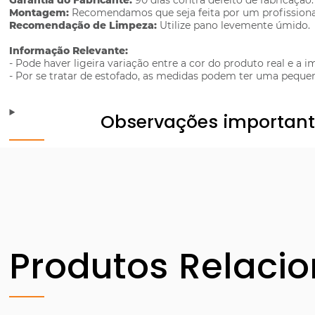
Garantia do Fabricante:
90 dias contra defeito de fabricação.
Montagem:
Recomendamos que seja feita por um profissiona
Recomendação de Limpeza:
Utilize pano levemente úmido.
Informação Relevante:
- Pode haver ligeira variação entre a cor do produto real e a
- Por se tratar de estofado, as medidas podem ter uma peque
Observações importan
Produtos Relaci