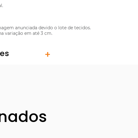
l.
 imagem anunciada devido o lote de tecidos.
na variação em até 3 cm.
tes
onados