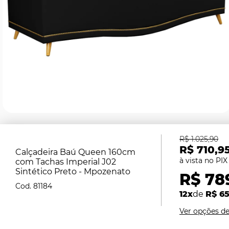
R$ 1.025,90
R$ 710,9
Calçadeira Baú Queen 160cm
com Tachas Imperial J02
Sintético Preto - Mpozenato
R$ 78
81184
12x
de
R$ 65
Ver opções d