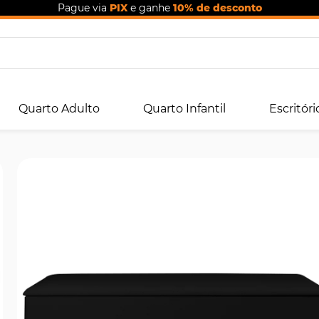
Pague via
PIX
e ganhe
10% de desconto
Quarto Adulto
Quarto Infantil
Escritóri