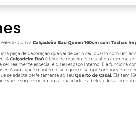
hes
realeza? Com a
Calçadeira Baú Queen 160cm com Tachas Imper
ma peça de decoração que vai deixar o seu quarto com um ar de 
vo. A
Calçadeira Baú
é feita de madeira de eucalipto, um materi
eira ser realmente especial é o seu espaço interno. Ela funcion
 quiser. Assim, você mantém o seu quarto sempre organizado e ap
que se adapta perfeitamente ao seu
Quarto de Casal
. Ela tem 1
Você vai se surpreender com a qualidade e a beleza desse produto