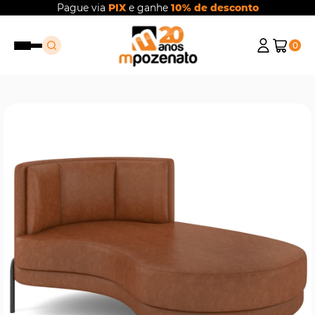
Pague via
PIX
e ganhe
10% de desconto
0