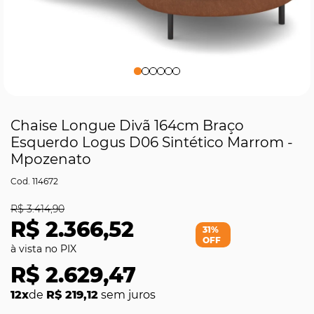
Chaise Longue Divã 164cm Braço
Esquerdo Logus D06 Sintético Marrom -
Mpozenato
114672
R$ 3.414,90
R$ 2.366,52
31%
OFF
R$ 2.629,47
12x
de
R$ 219,12
sem juros