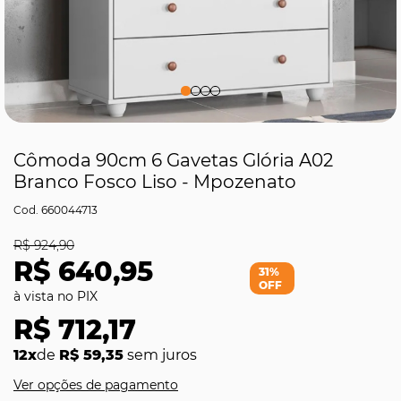
Cômoda 90cm 6 Gavetas Glória A02
Branco Fosco Liso - Mpozenato
660044713
R$ 924,90
R$ 640,95
31%
OFF
R$ 712,17
12x
de
R$ 59,35
sem juros
Ver opções de pagamento