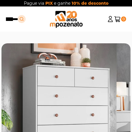
Pague via
PIX
e ganhe
10% de desconto
0