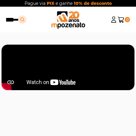
Pague via
PIX
e ganhe
10% de desconto
0