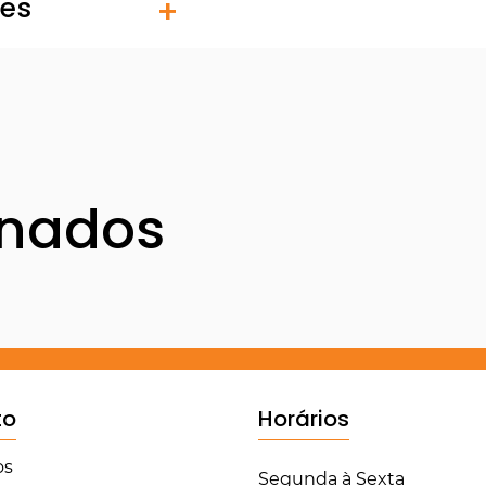
tes
onados
to
Horários
os
Segunda à Sexta