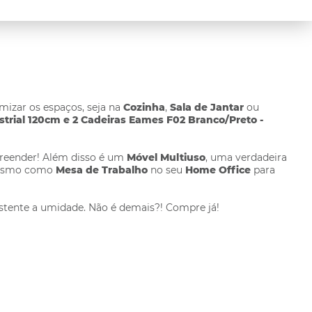
izar os espaços, seja na
Cozinha
,
Sala de Jantar
ou
strial 120cm e 2 Cadeiras Eames F02 Branco/Preto -
rpreender! Além disso é um
Móvel Multiuso
, uma verdadeira
é mesmo como
Mesa de Trabalho
no seu
Home Office
para
tente a umidade. Não é demais?! Compre já!