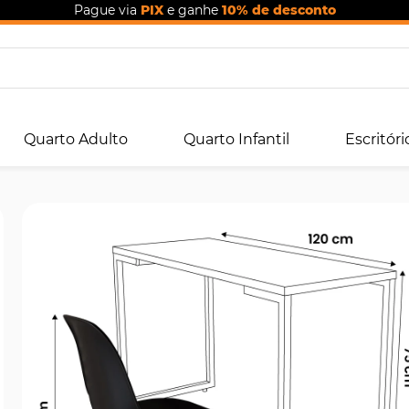
Pague via
PIX
e ganhe
10% de desconto
Quarto Adulto
Quarto Infantil
Escritóri