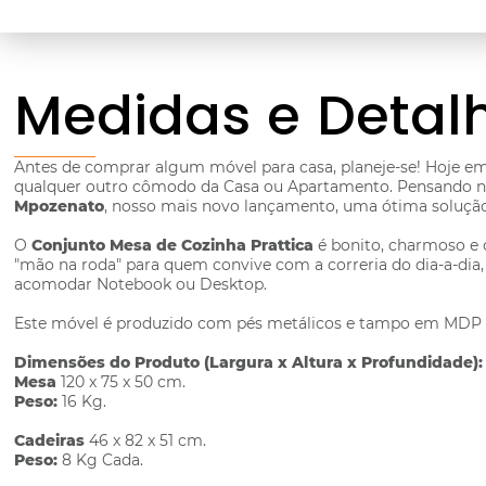
Medidas e Detal
Antes de comprar algum móvel para casa, planeje-se! Hoje e
qualquer outro cômodo da Casa ou Apartamento. Pensando 
Mpozenato
, nosso mais novo lançamento, uma ótima soluç
O
Conjunto Mesa de Cozinha Prattica
é bonito, charmoso e 
"mão na roda" para quem convive com a correria do dia-a-dia,
acomodar Notebook ou Desktop.
Este móvel é produzido com pés metálicos e tampo em MDP c
Dimensões do Produto (Largura x Altura x Profundidade):
Mesa
120 x 75 x 50 cm.
Peso:
16 Kg.
Cadeiras
46 x 82 x 51 cm.
Peso:
8 Kg Cada.