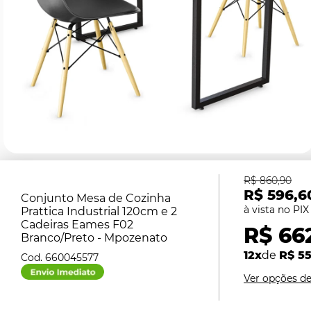
R$ 860,90
R$ 596,6
Conjunto Mesa de Cozinha
Prattica Industrial 120cm e 2
Cadeiras Eames F02
R$ 66
Branco/Preto - Mpozenato
12x
de
R$ 55
660045577
Ver opções d