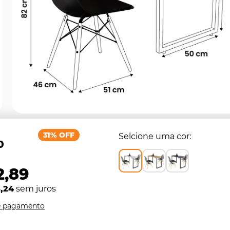
31% OFF
Selcione uma cor
0
2,89
,24
sem juros
e pagamento