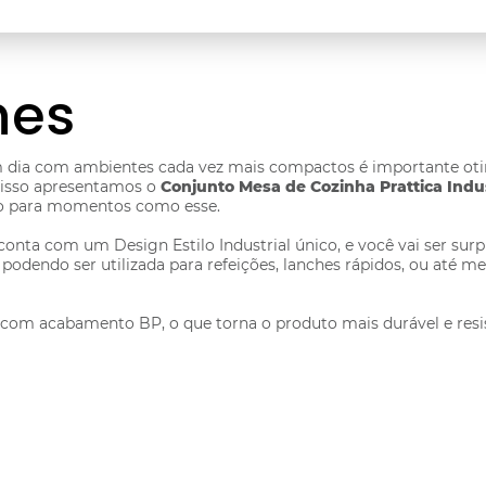
hes
m dia com ambientes cada vez mais compactos é importante otim
nisso apresentamos o
Conjunto Mesa de Cozinha Prattica Indu
ão para momentos como esse.
conta com um Design Estilo Industrial único, e você vai ser su
 podendo ser utilizada para refeições, lanches rápidos, ou at
om acabamento BP, o que torna o produto mais durável e resis