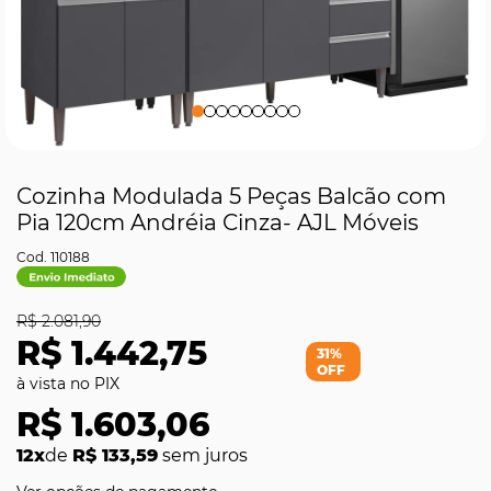
Cozinha Modulada 5 Peças Balcão com
Pia 120cm Andréia Cinza- AJL Móveis
110188
R$ 2.081,90
R$ 1.442,75
31%
OFF
R$ 1.603,06
12x
de
R$ 133,59
sem juros