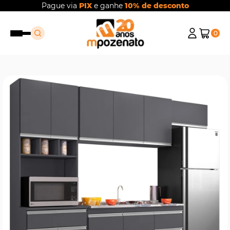
Pague via
PIX
e ganhe
10% de desconto
0