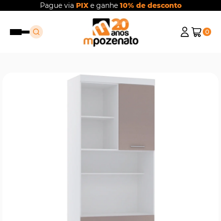
Pague via
PIX
e ganhe
10% de desconto
0