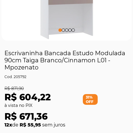
Escrivaninha Bancada Estudo Modulada
90cm Taiga Branco/Cinnamon L01 -
Mpozenato
205792
R$ 871,90
R$ 604,22
31%
OFF
R$ 671,36
12x
de
R$ 55,95
sem juros