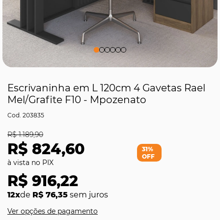
Escrivaninha em L 120cm 4 Gavetas Rael
Mel/Grafite F10 - Mpozenato
203835
R$ 1.189,90
R$ 824,60
31%
OFF
R$ 916,22
12x
de
R$ 76,35
sem juros
Ver opções de pagamento