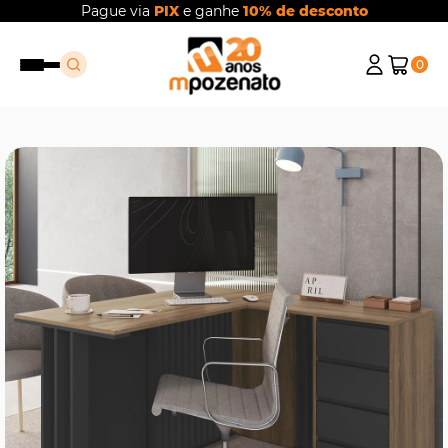
Pague via
PIX
e ganhe
10% de desconto
0