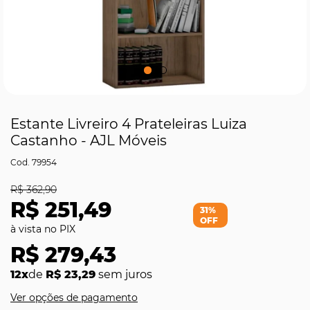
Estante Livreiro 4 Prateleiras Luiza
Castanho - AJL Móveis
79954
R$ 362,90
R$ 251,49
31%
OFF
R$ 279,43
12x
de
R$ 23,29
sem juros
Ver opções de pagamento