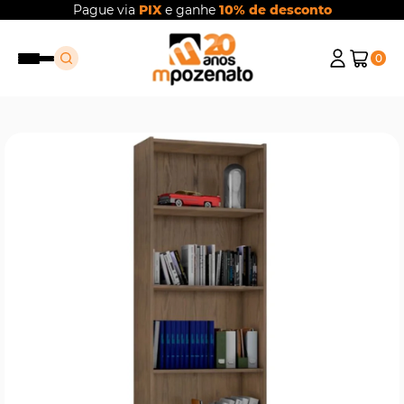
Pague via
PIX
e ganhe
10% de desconto
0