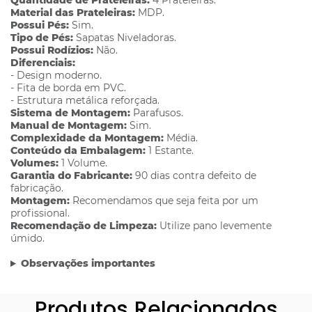
Quantidade de Prateleiras:
4 Prateleiras.
Material das Prateleiras:
MDP.
Possui Pés:
Sim.
Tipo de Pés:
Sapatas Niveladoras.
Possui Rodízios:
Não.
Diferenciais:
- Design moderno.
- Fita de borda em PVC.
- Estrutura metálica reforçada.
Sistema de Montagem:
Parafusos.
Manual de Montagem:
Sim.
Complexidade da Montagem:
Média.
Conteúdo da Embalagem:
1 Estante.
Volumes:
1 Volume.
Garantia do Fabricante:
90 dias contra defeito de
fabricação.
Montagem:
Recomendamos que seja feita por um
profissional.
Recomendação de Limpeza:
Utilize pano levemente
úmido.
Observações importantes
Produtos Relacionados