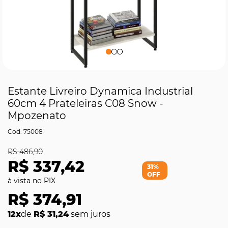
Estante Livreiro Dynamica Industrial
60cm 4 Prateleiras C08 Snow -
Mpozenato
75008
R$ 486,90
R$ 337,42
31%
OFF
R$ 374,91
12x
de
R$ 31,24
sem juros