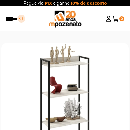
Pague via
PIX
e ganhe
10% de desconto
0