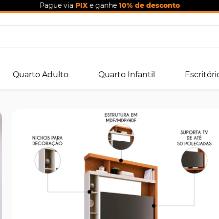
Pague via
PIX
e ganhe
10% de desconto
Quarto Adulto
Quarto Infantil
Escritóri