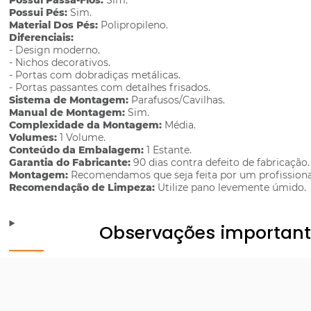
Possui Passa-Fios:
Sim.
Possui Pés:
Sim.
Material Dos Pés:
Polipropileno.
Diferenciais:
- Design moderno.
- Nichos decorativos.
- Portas com dobradiças metálicas.
- Portas passantes com detalhes frisados.
Sistema de Montagem:
Parafusos/Cavilhas.
Manual de Montagem:
Sim.
Complexidade da Montagem:
Média.
Volumes:
1 Volume.
Conteúdo da Embalagem:
1 Estante.
Garantia do Fabricante:
90 dias contra defeito de fabricação.
Montagem:
Recomendamos que seja feita por um profissiona
Recomendação de Limpeza:
Utilize pano levemente úmido.
Observações importan