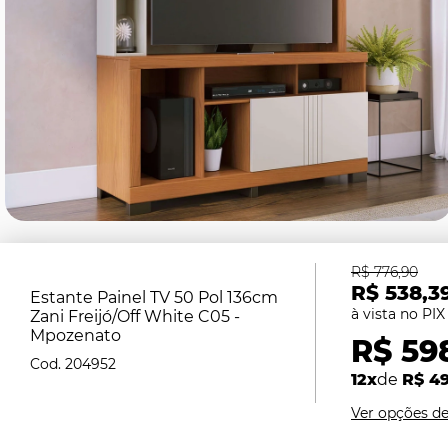
R$ 776,90
R$ 538,3
Estante Painel TV 50 Pol 136cm
Zani Freijó/Off White C05 -
Mpozenato
R$ 598
204952
12x
de
R$ 4
Ver opções d