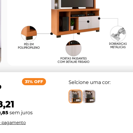
31% OFF
Selcione uma cor
9
,21
9,85
sem juros
e pagamento