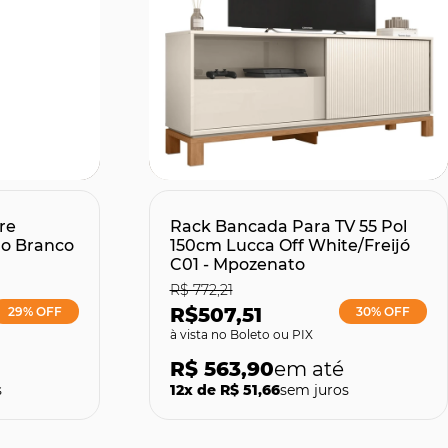
Comprar
re
Rack Bancada Para TV 55 Pol
o Branco
150cm Lucca Off White/Freijó
C01 - Mpozenato
R$ 772,21
R$507,51
29% OFF
30% OFF
no Boleto ou PIX
R$ 563,90
s
12x de R$ 51,66
sem juros