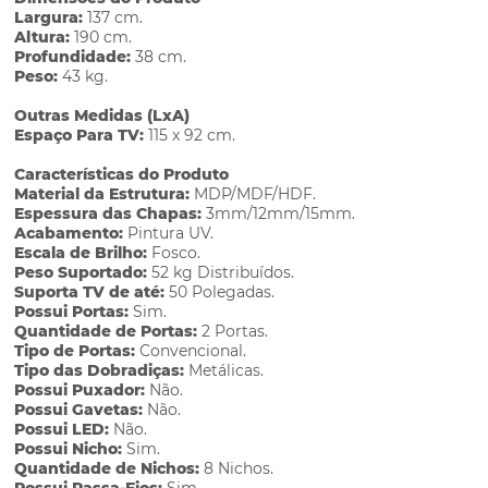
Largura:
137 cm.
Altura:
190 cm.
Profundidade:
38 cm.
Peso:
43 kg.
Outras Medidas (LxA)
Espaço Para TV:
115 x 92 cm.
Características do Produto
Material da Estrutura:
MDP/MDF/HDF.
Espessura das Chapas:
3mm/12mm/15mm.
Acabamento:
Pintura UV.
Escala de Brilho:
Fosco.
Peso Suportado:
52 kg Distribuídos.
Suporta TV de até:
50 Polegadas.
Possui Portas:
Sim.
Quantidade de Portas:
2 Portas.
Tipo de Portas:
Convencional.
Tipo das Dobradiças:
Metálicas.
Possui Puxador:
Não.
Possui Gavetas:
Não.
Possui LED:
Não.
Possui Nicho:
Sim.
Quantidade de Nichos:
8 Nichos.