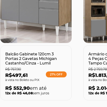
Comprar
C
Balcão Gabinete 120cm 3
Armário 
Portas 2 Gavetas Michigan
4 Peças 
Castanho/Cinza - Lumil
Tampo Ca
R$ 757,90
R$ 2.759,78
R$497,61
R$1.813
27% OFF
no Boleto ou PIX
no Bo
R$ 552,90
R$ 2.01
12x de R$ 46,08
sem juros
12x de R$ 