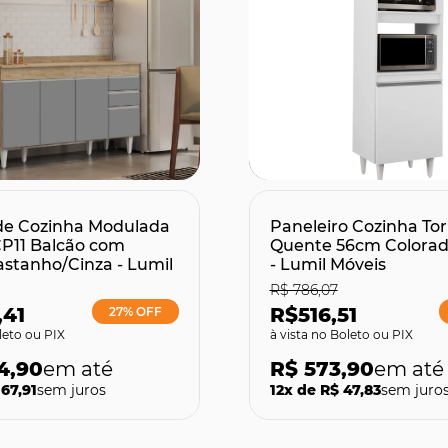
omprar
Comprar
de Cozinha Modulada
Paneleiro Cozinha Tor
CP11 Balcão com
Quente 56cm Colorad
stanho/Cinza - Lumil
- Lumil Móveis
R$ 786,07
,41
R$516,51
27% OFF
leto ou PIX
no Boleto ou PIX
4,90
R$ 573,90
167,91
sem juros
12x de R$ 47,83
sem juro