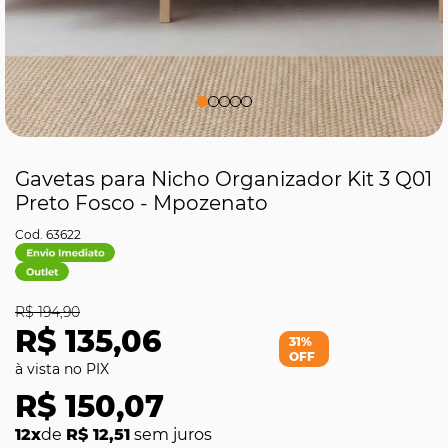
Gavetas para Nicho Organizador Kit 3 Q01
Preto Fosco - Mpozenato
63622
R$ 194,90
R$ 135,06
31%
OFF
R$ 150,07
12x
de
R$ 12,51
sem juros