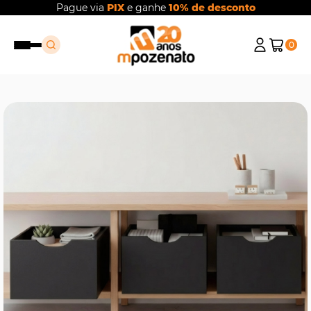
Pague via
PIX
e ganhe
10% de desconto
0