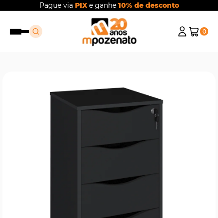
Pague via
PIX
e ganhe
10% de desconto
0