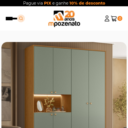
Pague via
PIX
e ganhe
10% de desconto
0