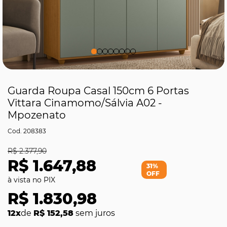
Guarda Roupa Casal 150cm 6 Portas
Vittara Cinamomo/Sálvia A02 -
Mpozenato
208383
R$ 2.377,90
R$ 1.647,88
31%
OFF
R$ 1.830,98
12x
de
R$ 152,58
sem juros