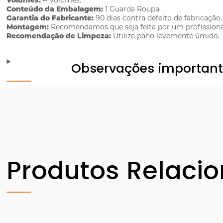
Volumes:
4 Volumes.
Conteúdo da Embalagem:
1 Guarda Roupa.
Garantia do Fabricante:
90 dias contra defeito de fabricação.
Montagem:
Recomendamos que seja feita por um profissiona
Recomendação de Limpeza:
Utilize pano levemente úmido.
Observações importan
Produtos Relaci