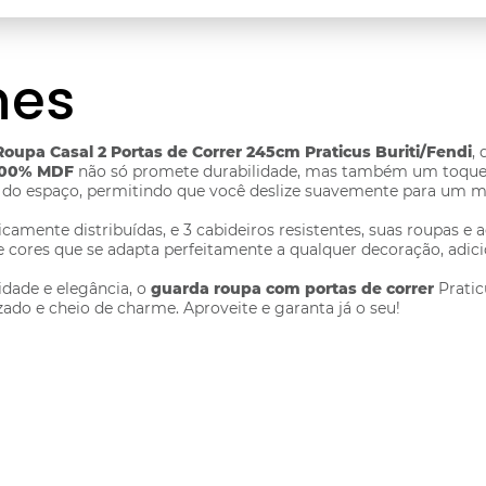
hes
oupa Casal 2 Portas de Correr 245cm Praticus Buriti/Fendi
,
100% MDF
não só promete durabilidade, mas também um toque e
e do espaço, permitindo que você deslize suavemente para um m
gicamente distribuídas, e 3 cabideiros resistentes, suas roupas 
e cores que se adapta perfeitamente a qualquer decoração, adi
dade e elegância, o
guarda roupa com portas de correr
Pratic
ado e cheio de charme. Aproveite e garanta já o seu!