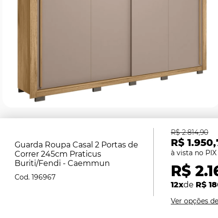
R$ 2.814,90
R$ 1.950,
Guarda Roupa Casal 2 Portas de
Correr 245cm Praticus
Buriti/Fendi - Caemmun
R$ 2.1
196967
12x
de
R$ 18
Ver opções d