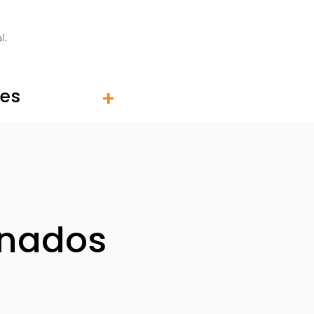
l.
tes
onados