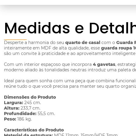
Medidas e Detal
Desperte a harmonia do seu
quarto de casal
com o
Guarda R
inteiramente em MDF de alta qualidade, esse
guarda roupa 
são um convite à praticidade e ao aproveitamento inteligent
Com um interior espaçoso que incorpora
4 gavetas
, estrate
moderno aliado às tonalidades neutras introduz uma paleta d
Ideal para quem sonha com uma peça que combina funcionali
reúne tudo o que você precisa para manter seu quarto organiz
Dimensões do Produto
Largura:
245 cm.
Altura:
233,7 cm.
Profundidade:
55,5 cm.
Peso:
186 kg.
Características do Produto
Material da estrutura:
MDF 12mm, 15mm/HDF 3mm.