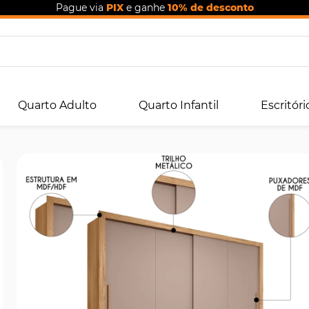
Pague via
PIX
e ganhe
10% de desconto
Quarto Adulto
Quarto Infantil
Escritóri