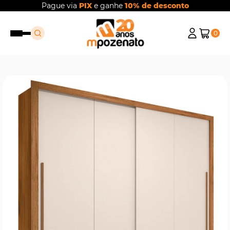
Pague via
PIX
e ganhe
10% de desconto
0