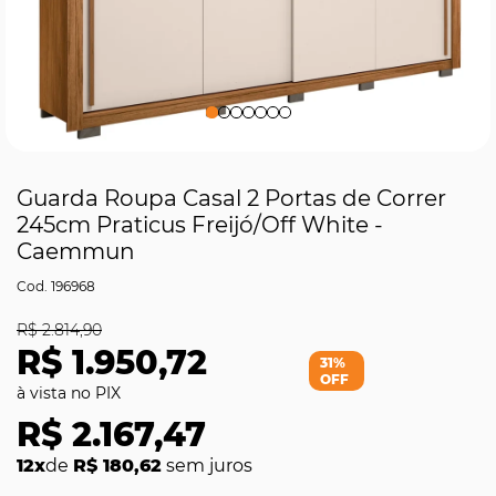
Guarda Roupa Casal 2 Portas de Correr
245cm Praticus Freijó/Off White -
Caemmun
196968
R$ 2.814,90
R$ 1.950,72
31%
OFF
R$ 2.167,47
12x
de
R$ 180,62
sem juros