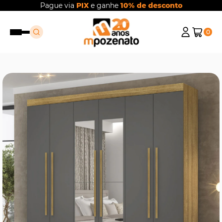
Pague via
PIX
e ganhe
10% de desconto
0