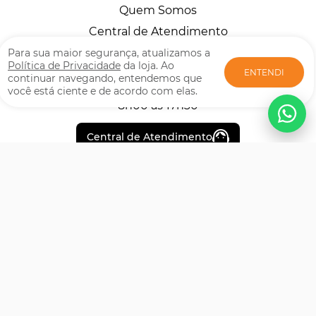
Quem Somos
Central de Atendimento
Horários
Para sua maior segurança, atualizamos a
Política de Privacidade
da loja. Ao
ENTENDI
continuar navegando, entendemos que
você está ciente e de acordo com elas.
Segunda à Sexta
8h00 às 17h30
Central de Atendimento
Formas de pagamento
Certificados de Segurança