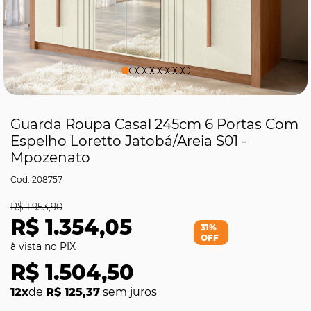
Guarda Roupa Casal 245cm 6 Portas Com
Espelho Loretto Jatobá/Areia S01 -
Mpozenato
208757
R$ 1.953,90
R$ 1.354,05
31%
OFF
R$ 1.504,50
12x
de
R$ 125,37
sem juros