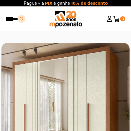
Pague via
PIX
e ganhe
10% de desconto
0