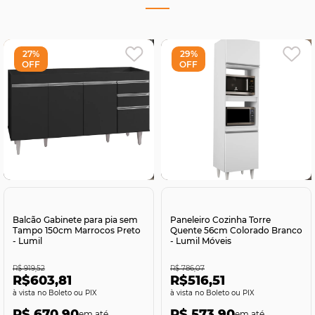
27%
29%
OFF
OFF
Comprar
Comprar
Balcão Gabinete para pia sem
Paneleiro Cozinha Torre
Tampo 150cm Marrocos Preto
Quente 56cm Colorado Branco
- Lumil
- Lumil Móveis
R$ 919,52
R$ 786,07
R$603,81
R$516,51
no Boleto ou PIX
no Boleto ou PIX
R$ 670,90
R$ 573,90