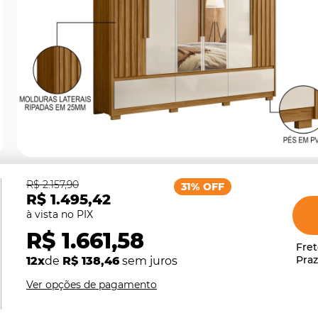
R$ 2.157,90
31% OFF
R$ 1.495,42
R$ 1.661,58
12x
de
R$ 138,46
sem juros
Ver opções de pagamento