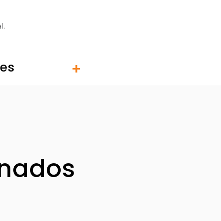
l.
tes
onados