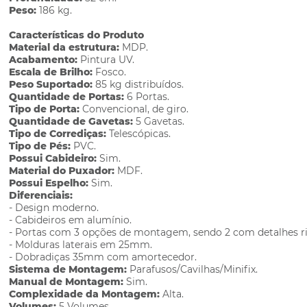
Peso:
186 kg.
Características do Produto
Material da estrutura:
MDP.
Acabamento:
Pintura UV.
Escala de Brilho:
Fosco.
Peso Suportado:
85 kg distribuídos.
Quantidade de Portas:
6 Portas.
Tipo de Porta:
Convencional, de giro.
Quantidade de Gavetas:
5 Gavetas.
Tipo de Corrediças:
Telescópicas.
Tipo de Pés:
PVC.
Possui Cabideiro:
Sim.
Material do Puxador:
MDF.
Possui Espelho:
Sim.
Diferenciais:
- Design moderno.
- Cabideiros em alumínio.
- Portas com 3 opções de montagem, sendo 2 com detalhes r
- Molduras laterais em 25mm.
- Dobradiças 35mm com amortecedor.
Sistema de Montagem:
Parafusos/Cavilhas/Minifix.
Manual de Montagem:
Sim.
Complexidade da Montagem:
Alta.
Volumes:
5 Volumes.