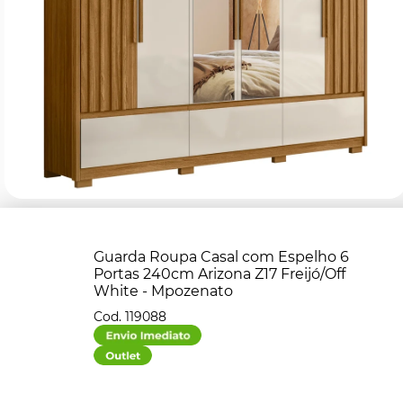
Guarda Roupa Casal com Espelho 6
Portas 240cm Arizona Z17 Freijó/Off
White - Mpozenato
119088