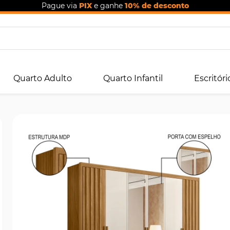
Pague via
PIX
e ganhe
10% de desconto
Quarto Adulto
Quarto Infantil
Escritóri