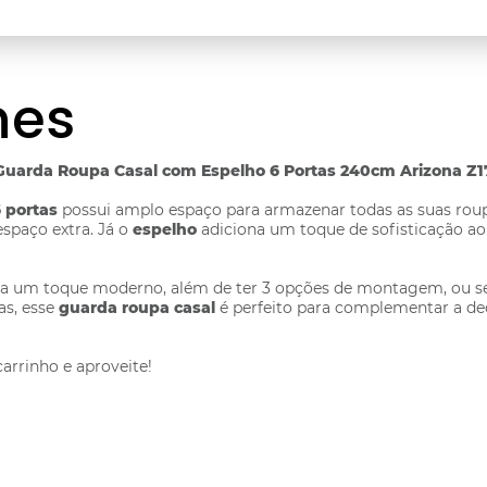
hes
Guarda Roupa Casal com Espelho 6 Portas 240cm Arizona Z17
 portas
possui amplo espaço para armazenar todas as suas roup
spaço extra. Já o
espelho
adiciona um toque de sofisticação ao
 um toque moderno, além de ter 3 opções de montagem, ou seja,
as, esse
guarda roupa casal
é perfeito para complementar a dec
arrinho e aproveite!