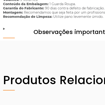
Conteúdo da Embalagem:
1 Guarda Roupa.
Garantia do Fabricante:
90 dias contra defeito de fabricação.
Montagem:
Recomendamos que seja feita por um profissiona
Recomendação de Limpeza:
Utilize pano levemente úmido.
Observações importan
Produtos Relaci