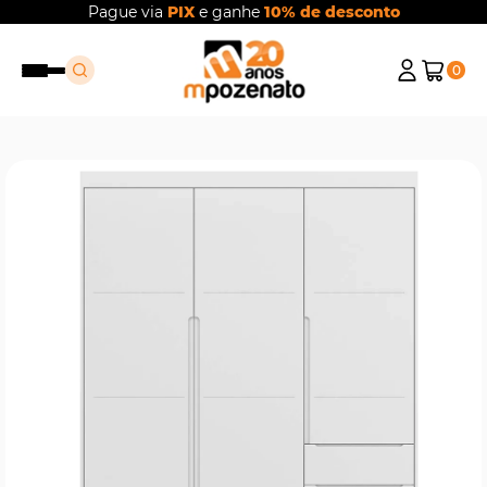
Pague via
PIX
e ganhe
10% de desconto
0