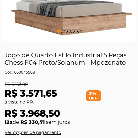
Jogo de Quarto Estilo Industrial 5 Peças
Chess F04 Preto/Solanum - Mpozenato
660045508
R$ 5.153,90
R$ 3.571,65
31%
OFF
R$ 3.968,50
12x
de
R$ 330,71
sem juros
Ver opções de pagamento