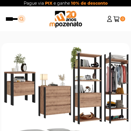
Pague via
PIX
e ganhe
10% de desconto
0