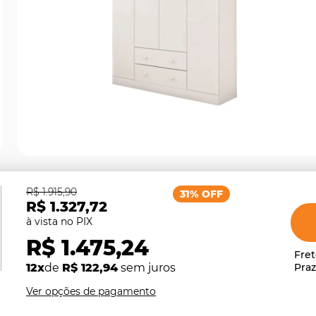
R$ 1.915,90
31% OFF
R$ 1.327,72
R$ 1.475,24
12x
de
R$ 122,94
sem juros
Ver opções de pagamento