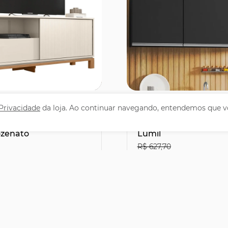
omprar
Comprar
 Privacidade
da loja. Ao continuar navegando, entendemos que v
cada Para TV 55 Pol
Armário Aéreo de Co
ca Off White/Freijó
150cm 3 Portas Argéli
ozenato
Lumil
R$ 627,70
51
R$412,11
30% OFF
leto ou PIX
no Boleto ou PIX
,90
R$ 457,90
51,66
sem juros
12x de R$ 38,16
sem juros