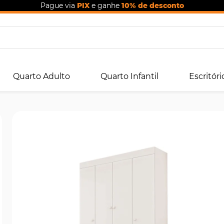
Pague via
PIX
e ganhe
10% de desconto
Quarto Adulto
Quarto Infantil
Escritóri