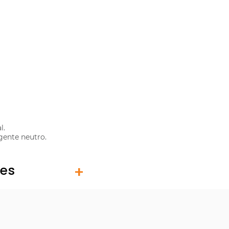
l.
gente neutro.
tes