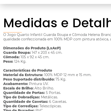
Medidas e Detal
O Jogo Quarto Infantil Guarda Roupa e Cômoda Helena Branco, 
qualidade confeccionada em 100% MDP com pintura atóxica, al
Dimensões do Produto (LxAxP)
Guarda Roupa:
147 x 203 x 45 cm.
Cômoda:
105 x 92 x 45 cm.
Peso:
124 Kg.
Características do Produto
Material da Estrutura:
100% MDP 12 mm e 15 mm.
Peso Suportado distribuído:
75 Kg.
Acabamento:
Pintura UV.
Escala de Brilho:
Alto Brilho.
Quantidade de Portas:
5 Portas.
Tipo de Dobradiças:
Metálicas.
Quantidade de Gavetas:
6 Gavetas.
Tipo de Corrediças:
Telescópicas.
Tipo de Puxador:
PVC.