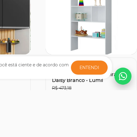
Comprar
ocê está ciente e de acordo com
ENTENDI
zinha
Estante Casinha Infantil
a Preto -
Organizadora 4 Prateleiras
Daisy Branco - Lumil
R$ 473,18
R$310,41
25% OFF
27% OFF
no Boleto ou PIX
R$ 344,90
12x de R$ 28,74
sem juros