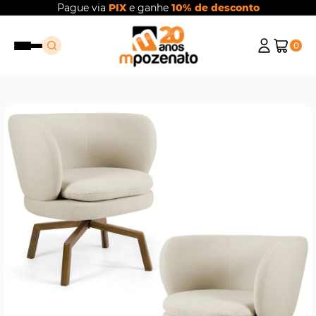
Pague via
PIX
e ganhe
10% de desconto
0