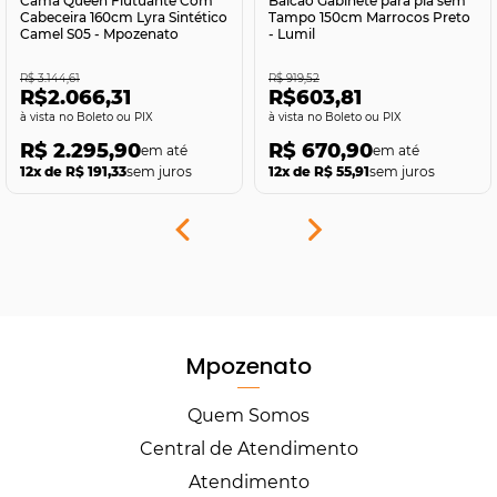
Cama Queen Flutuante Com
Balcão Gabinete para pia sem
Cabeceira 160cm Lyra Sintético
Tampo 150cm Marrocos Preto
Camel S05 - Mpozenato
- Lumil
R$ 3.144,61
R$ 919,52
R$2.066,31
R$603,81
no Boleto ou PIX
no Boleto ou PIX
R$ 2.295,90
R$ 670,90
12x de R$ 191,33
sem juros
12x de R$ 55,91
sem juros
Mpozenato
Quem Somos
Central de Atendimento
Atendimento