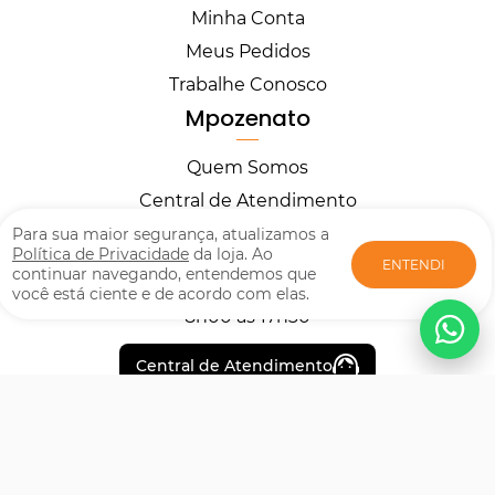
Minha Conta
Meus Pedidos
Trabalhe Conosco
Mpozenato
Quem Somos
Central de Atendimento
Horários
Para sua maior segurança, atualizamos a
Política de Privacidade
da loja. Ao
ENTENDI
continuar navegando, entendemos que
você está ciente e de acordo com elas.
Segunda à Sexta
8h00 às 17h30
Central de Atendimento
Formas de pagamento