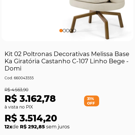
Kit 02 Poltronas Decorativas Melissa Base
Ka Giratória Castanho C-107 Linho Bege -
Domi
660043555
R$ 4.563,90
R$ 3.162,78
31%
OFF
R$ 3.514,20
12x
de
R$ 292,85
sem juros