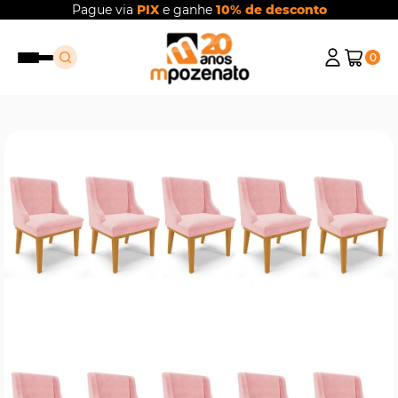
Pague via
PIX
e ganhe
10% de desconto
0