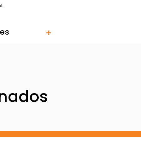
l.
tes
onados