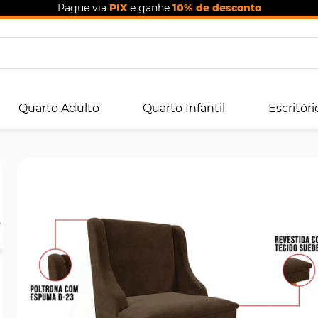
Pague via
PIX
e ganhe
10% de desconto
Quarto Adulto
Quarto Infantil
Escritóri