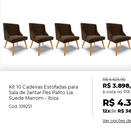
R$ 5.625,90
R$ 3.898
Kit 10 Cadeiras Estofadas para
Sala de Jantar Pés Palito Lia
Suede Marrom - Ibiza
R$ 4.3
109251
12x
de
R$ 3
Ver opções d