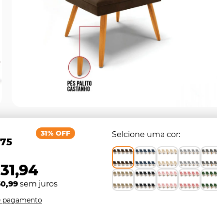
31% OFF
Selcione uma cor
,75
31,94
60,99
sem juros
e pagamento