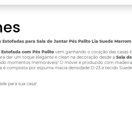
hes
as Estofadas para Sala de Jantar Pés Palito Lia Suede Marrom
 Estofada com Pés Palito
vem ganhando o coração das casas br
ara dar um toque elegante e clean na decoração desde a
Sala de
ntindo momentos memoráveis! O móvel é produzido com madeira 
fada é composta por espuma macia densidade D-23 e tecido Sued
ade para sua casa!