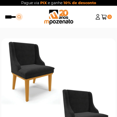
Pague via
PIX
e ganhe
10% de desconto
0