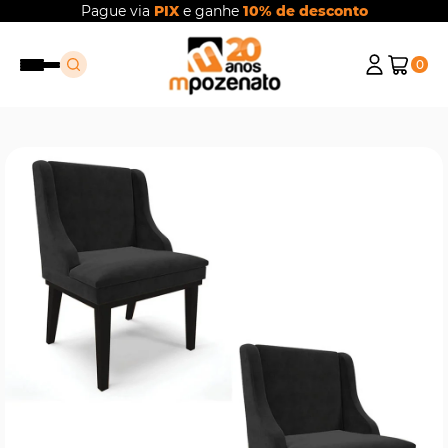
Pague via
PIX
e ganhe
10% de desconto
0