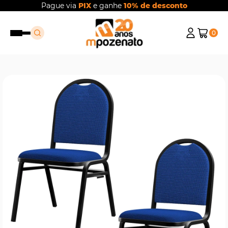
Pague via
PIX
e ganhe
10% de desconto
0