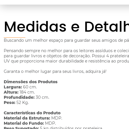
Medidas e Detal
Buscando um melhor espaço para guardar seus amigos de pá
Pensando sempre no melhor para os leitores assíduos e colecio
para guardar livros e objetos de decoração. Possui 4 pratel
UV que proporciona maior durabilidade e resistência ao produ
Garanta o melhor lugar para seus livros, adquira já!
Dimensões dos Produtos
Largura:
60 cm.
Altura:
184 cm.
Profundidade:
30 cm.
Peso:
52 Kg.
Características do Produto
Material da Estrutura:
MDP.
Material do Fundo:
MDP.
Peso Suportado:
5 kg distribuídos por prateleira.