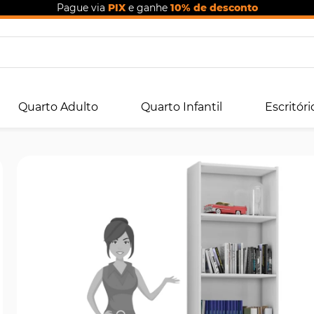
Pague via
PIX
e ganhe
10% de desconto
Quarto Adulto
Quarto Infantil
Escritóri