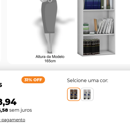
31% OFF
Selcione uma cor
5
8,94
6,58
sem juros
e pagamento