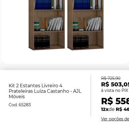
R$ 725,90
R$ 503,0
Kit 2 Estantes Livreiro 4
Prateleiras Luiza Castanho - AJL
Móveis
R$ 55
65283
12x
de
R$ 4
Ver opções d