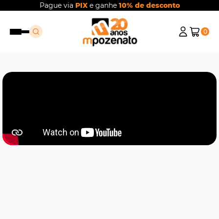
Pague via
PIX
e ganhe
10% de desconto
0