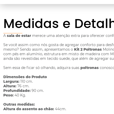
Medidas e Detal
A
sala de estar
merece uma atenção extra para oferecer confor
Se você assim como nós gosta de agregar conforto para desfr
mesmo? Sendo assim, apresentamos o
Kit 2 Poltronas
Molino
com pés em alumínio, estrutura em misto de madeira com MD
ainda são revestidas em tecido suede, que além de agregar su
Sem essa de ficar só olhando, adquira suas
poltronas
conosco
Dimensões do Produto
Largura:
110 cm.
Altura:
76 cm.
Profundidade:
90 cm.
Peso:
40 Kg.
Outras medidas:
Altura do assento ao chão:
44cm.