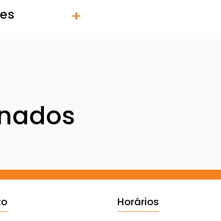
tes
onados
to
Horários