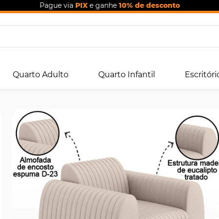
Pague via
PIX
e ganhe
10% de desconto
Quarto Adulto
Quarto Infantil
Escritóri