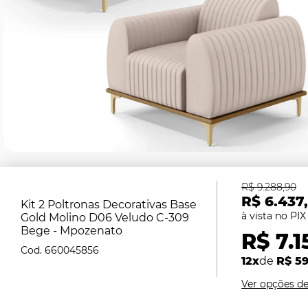
R$ 9.288,90
R$ 6.437
Kit 2 Poltronas Decorativas Base
Gold Molino D06 Veludo C-309
Bege - Mpozenato
R$ 7.1
660045856
12x
de
R$ 5
Ver opções d