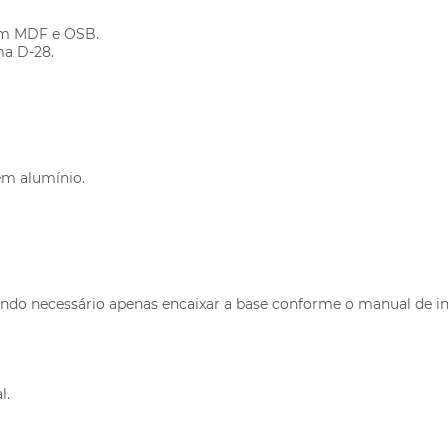
 em MDF e OSB.
ma D-28.
em alumínio.
do necessário apenas encaixar a base conforme o manual de in
l.