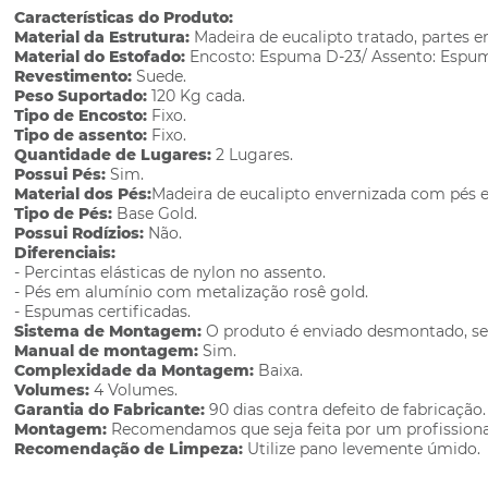
Características do Produto:
Material da Estrutura:
Madeira de eucalipto tratado, partes
Material do Estofado:
Encosto: Espuma D-23/ Assento: Espu
Revestimento:
Suede.
Peso Suportado:
120 Kg cada.
Tipo de Encosto:
Fixo.
Tipo de assento:
Fixo.
Quantidade de Lugares:
2 Lugares.
Possui Pés:
Sim.
Material dos Pés:
Madeira de eucalipto envernizada com pés 
Tipo de Pés:
Base Gold.
Possui Rodízios:
Não.
Diferenciais:
- Percintas elásticas de nylon no assento.
- Pés em alumínio com metalização rosê gold.
- Espumas certificadas.
Sistema de Montagem:
O produto é enviado desmontado, sen
Manual de montagem:
Sim.
Complexidade da Montagem:
Baixa.
Volumes:
4 Volumes.
Garantia do Fabricante:
90 dias contra defeito de fabricação.
Montagem:
Recomendamos que seja feita por um profissiona
Recomendação de Limpeza:
Utilize pano levemente úmido.