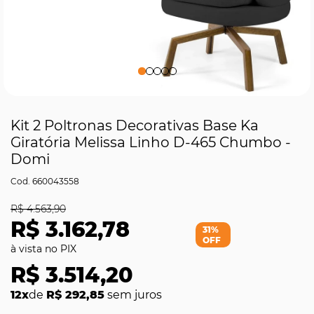
Kit 2 Poltronas Decorativas Base Ka
Giratória Melissa Linho D-465 Chumbo -
Domi
660043558
R$ 4.563,90
R$ 3.162,78
31%
OFF
R$ 3.514,20
12x
de
R$ 292,85
sem juros