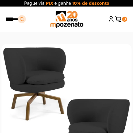
Pague via
PIX
e ganhe
10% de desconto
0