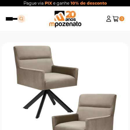
Pague via
PIX
e ganhe
10% de desconto
0