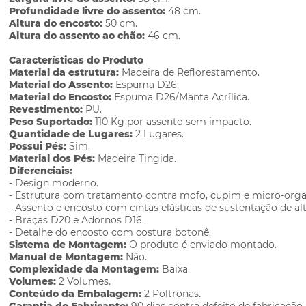
Profundidade livre do assento:
48 cm.
Altura do encosto:
50 cm.
Altura do assento ao chão:
46 cm.
Características do Produto
Material da estrutura:
Madeira de Reflorestamento.
Material do Assento:
Espuma D26.
Material do Encosto:
Espuma D26/Manta Acrílica.
Revestimento:
PU.
Peso Suportado:
110 Kg por assento sem impacto.
Quantidade de Lugares:
2 Lugares.
Possui Pés:
Sim.
Material dos Pés:
Madeira Tingida.
Diferenciais:
- Design moderno.
- Estrutura com tratamento contra mofo, cupim e micro-org
- Assento e encosto com cintas elásticas de sustentação de alt
- Braças D20 e Adornos D16.
- Detalhe do encosto com costura botonê.
Sistema de Montagem:
O produto é enviado montado.
Manual de Montagem:
Não.
Complexidade da Montagem:
Baixa.
Volumes:
2 Volumes.
Conteúdo da Embalagem:
2 Poltronas.