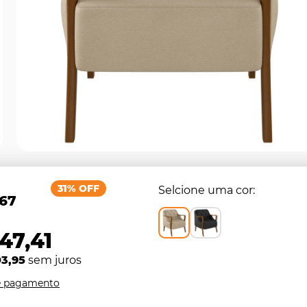
31% OFF
Selcione uma cor
,67
47,41
03,95
sem juros
e pagamento