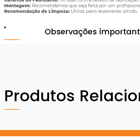
Garantia do Fabricante:
90 dias contra defeito de fabricação.
Montagem:
Recomendamos que seja feita por um profissiona
Recomendação de Limpeza:
Utilize pano levemente úmido.
Observações importan
Produtos Relaci