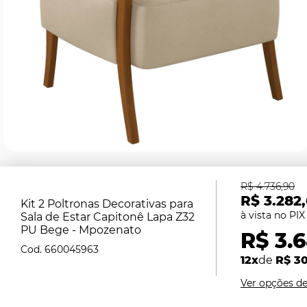
R$ 4.736,90
R$ 3.282
Kit 2 Poltronas Decorativas para
Sala de Estar Capitonê Lapa Z32
PU Bege - Mpozenato
R$ 3.6
660045963
12x
de
R$ 3
Ver opções d