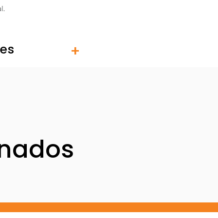
l.
tes
onados