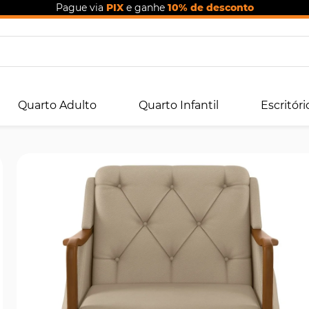
Pague via
PIX
e ganhe
10% de desconto
Quarto Adulto
Quarto Infantil
Escritóri