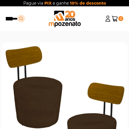
Pague via
PIX
e ganhe
10% de desconto
0