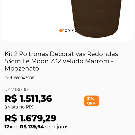
Kit 2 Poltronas Decorativas Redondas
53cm Le Moon Z32 Veludo Marrom -
Mpozenato
660045988
R$ 2.180,90
R$ 1.511,36
31%
OFF
R$ 1.679,29
12x
de
R$ 139,94
sem juros