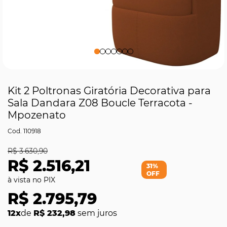
Kit 2 Poltronas Giratória Decorativa para
Sala Dandara Z08 Boucle Terracota -
Mpozenato
110918
R$ 3.630,90
R$ 2.516,21
31%
OFF
R$ 2.795,79
12x
de
R$ 232,98
sem juros