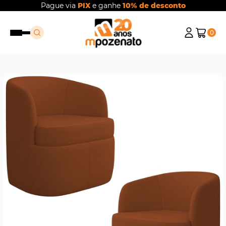
Pague via
PIX
e ganhe
10% de desconto
0