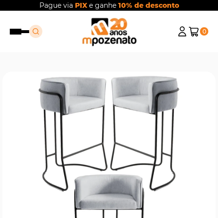
Pague via
PIX
e ganhe
10% de desconto
0