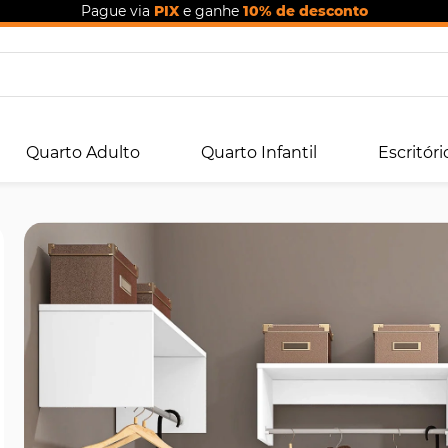
Pague via
PIX
e ganhe
10% de desconto
Quarto Adulto
Quarto Infantil
Escritóri