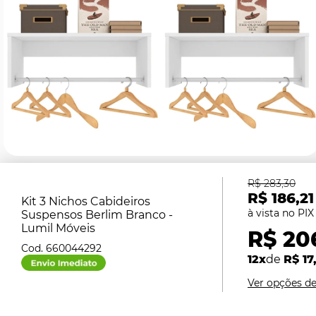
R$ 283,30
R$ 186,21
Kit 3 Nichos Cabideiros
Suspensos Berlim Branco -
Lumil Móveis
R$ 20
660044292
12x
de
R$ 17
Ver opções d