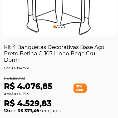
Kit 4 Banquetas Decorativas Base Aço
Preto Betina C-107 Linho Bege Cru -
Domi
660042561
R$ 5.882,90
R$ 4.076,85
31%
OFF
R$ 4.529,83
12x
de
R$ 377,49
sem juros