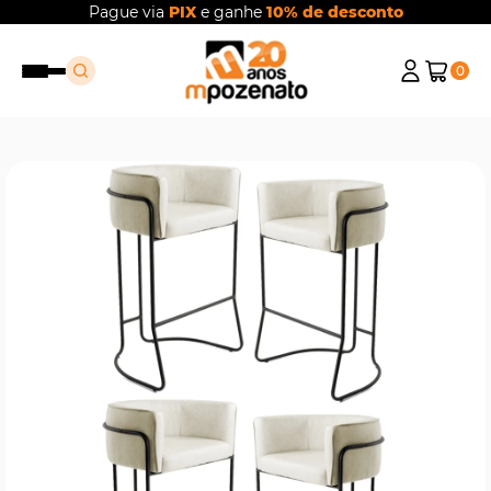
Pague via
PIX
e ganhe
10% de desconto
0