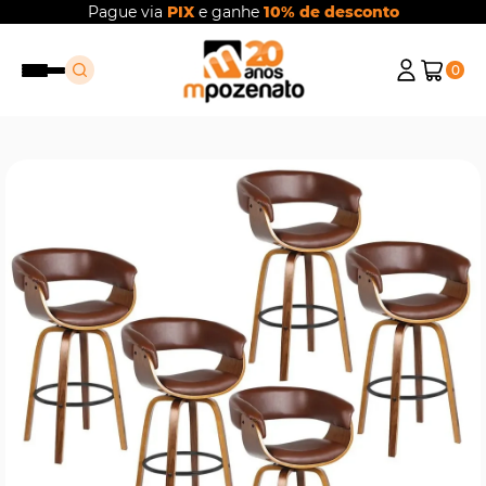
Pague via
PIX
e ganhe
10% de desconto
0