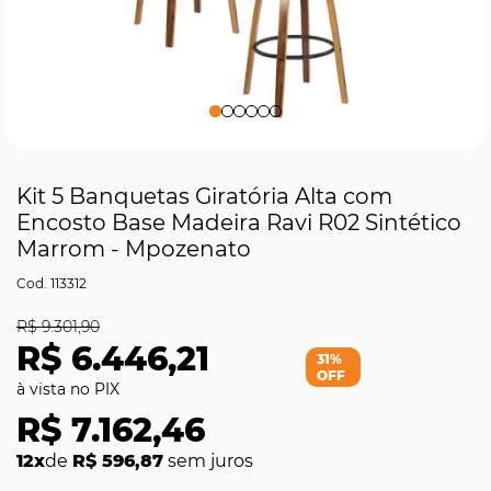
Kit 5 Banquetas Giratória Alta com
Encosto Base Madeira Ravi R02 Sintético
Marrom - Mpozenato
113312
R$ 9.301,90
R$ 6.446,21
31%
OFF
R$ 7.162,46
12x
de
R$ 596,87
sem juros