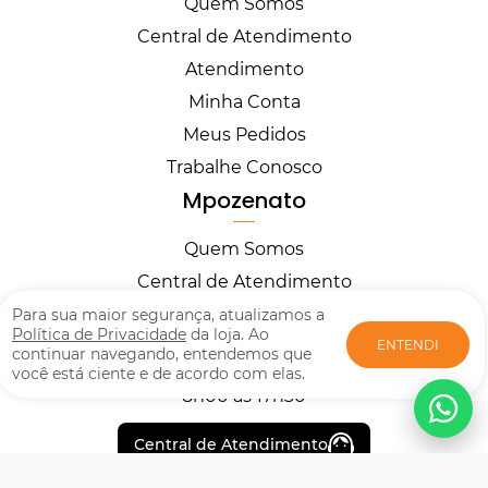
Quem Somos
Central de Atendimento
Atendimento
Minha Conta
Meus Pedidos
Trabalhe Conosco
Mpozenato
Quem Somos
Central de Atendimento
Horários
Para sua maior segurança, atualizamos a
Política de Privacidade
da loja. Ao
ENTENDI
continuar navegando, entendemos que
você está ciente e de acordo com elas.
Segunda à Sexta
8h00 às 17h30
Central de Atendimento
Formas de pagamento