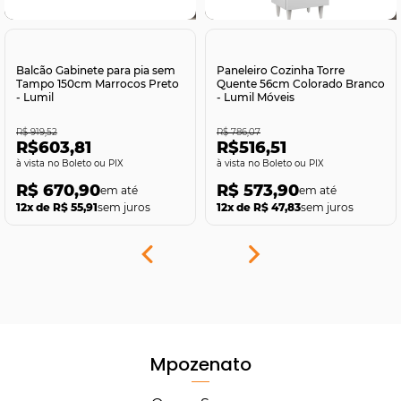
Comprar
Comprar
Balcão Gabinete para pia sem
Paneleiro Cozinha Torre
Tampo 150cm Marrocos Preto
Quente 56cm Colorado Branco
- Lumil
- Lumil Móveis
R$ 919,52
R$ 786,07
R$603,81
R$516,51
no Boleto ou PIX
no Boleto ou PIX
R$ 670,90
R$ 573,90
12x de R$ 55,91
sem juros
12x de R$ 47,83
sem juros
Mpozenato