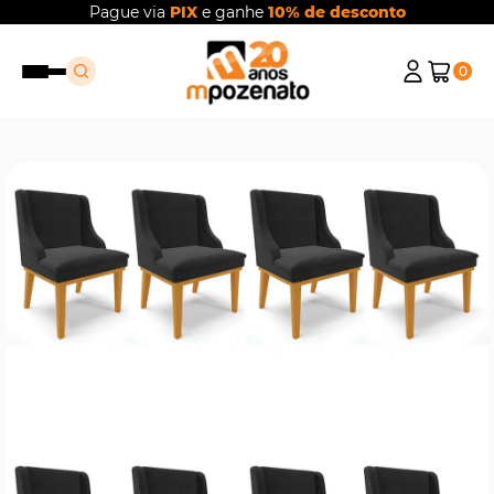
Pague via
PIX
e ganhe
10% de desconto
0